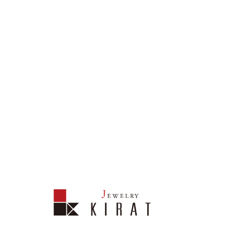
Shop
大阪
近畿
中国
四国
中部・北越
中部・北越
中部・北越にショップはございません。
RECRUIT