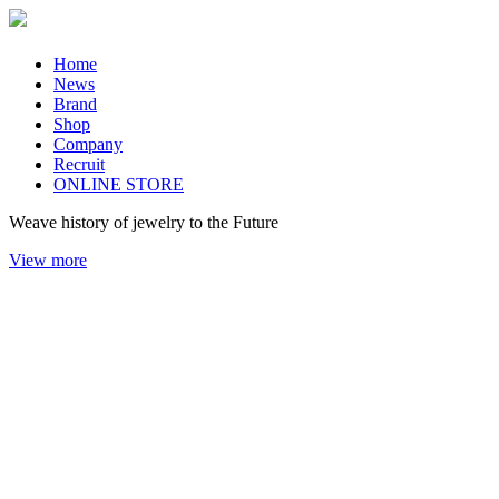
Home
News
Brand
Shop
Company
Recruit
ONLINE STORE
Weave history of jewelry to the Future
View more